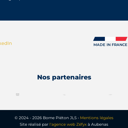
kedIn
MADE IN FRANCE
Nos partenaires
© 2024 - 2026 Borne Piéton JLS •
Mentions légales
Site réalisé par
l'agence web Zéfyx
à Aubenas