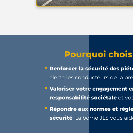
Pourquoi choisi
Renforcer la sécurité des pié
alerte les conducteurs de la pr
Valoriser votre engagement e
responsabilité sociétale
et vo
Répondre aux normes et régl
sécurité
. La borne JLS vous ai