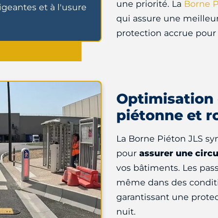
une priorité. La
Borne P
igeantes et à l'usure
qui assure une meilleur
protection accrue pour 
Optimisation 
piétonne et r
La Borne Piéton JLS sy
pour
assurer une circu
vos bâtiments. Les pass
même dans des conditio
garantissant une prote
nuit.