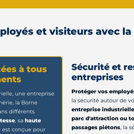
loyés et visiteurs avec la
Sécurité et r
ées à tous
entreprises
ments
Protéger vos employés,
ielle, une entreprise
la sécurité autour de v
hérie, la Borne
entreprise industriell
ans différents
parc d'attraction ou t
tesse
, sa
haute
passages piétons
, la 
le est conçue pour